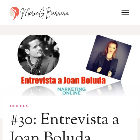
Saltar
al
contenido
OLD POST
#30: Entrevista a
Joan Boluda