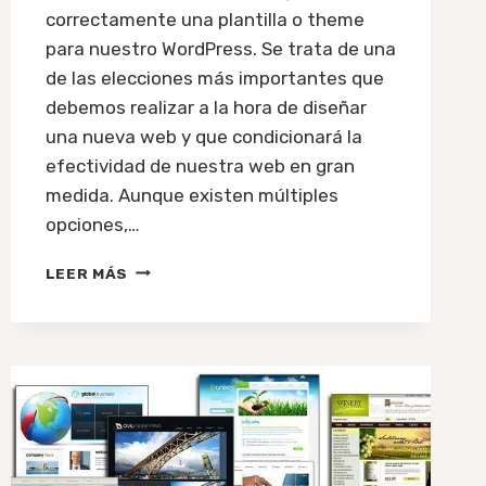
correctamente una plantilla o theme
para nuestro WordPress. Se trata de una
de las elecciones más importantes que
debemos realizar a la hora de diseñar
una nueva web y que condicionará la
efectividad de nuestra web en gran
medida. Aunque existen múltiples
opciones,…
#49:
LEER MÁS
ESCOGER
PLANTILLA
O
THEME
PARA
NUESTRO
WORDPRESS