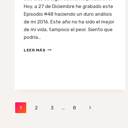
Hoy, a 27 de Diciembre he grabado este
Episodio #48 haciendo un duro análisis
de mi 2016. Este año no ha sido el mejor
de mi vida, tampoco el peor. Siento que
podría…
#48:
LEER MÁS
HACIENDO
UN
DURO
ANÁLISIS
DE
MI
2016
Navegación
Siguiente
1
2
3
…
8
de
página