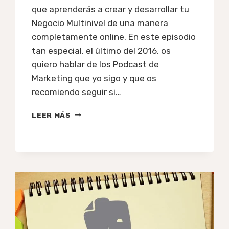
que aprenderás a crear y desarrollar tu
Negocio Multinivel de una manera
completamente online. En este episodio
tan especial, el último del 2016, os
quiero hablar de los Podcast de
Marketing que yo sigo y que os
recomiendo seguir si…
#50:
LEER MÁS
6
PODCAST
DE
MARKETING
QUE
ESCUCHO
Y
RECOMIENDO