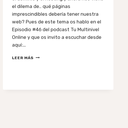
el dilema de.. qué páginas
imprescindibles debería tener nuestra
web? Pues de este tema os hablo en el
Episodio #46 del podcast Tu Multinivel
Online y que os invito a escuchar desde
aquí:…
#46:
LEER MÁS
5
PÁGINAS
IMPRESCINDIBLES
QUE
DEBE
TENER
TU
WEB