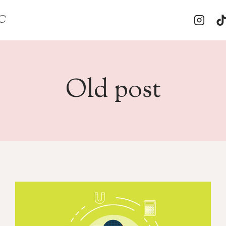
GC
Old post